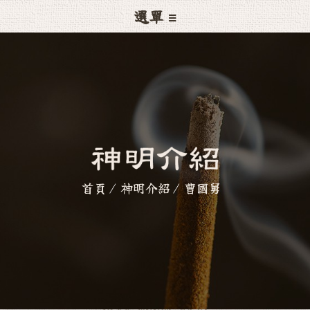
選單 ≡
首頁
神明介紹
曹國舅