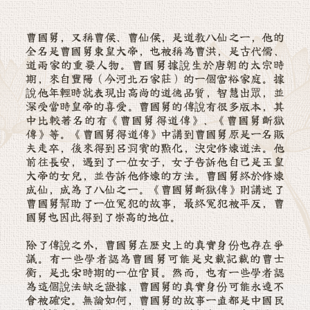
曹國舅，又稱曹侯、曹仙侯，是道教八仙之一，他的
全名是曹國舅東皇大帝，也被稱為曹洪，是古代儒、
道兩家的重要人物。曹國舅據說生於唐朝的太宗時
期，來自豐陽（今河北石家莊）的一個富裕家庭。據
說他年輕時就表現出高尚的道德品質，智慧出眾，並
深受當時皇帝的喜愛。曹國舅的傳說有很多版本，其
中比較著名的有《曹國舅得道傳》、《曹國舅斷獄
傳》等。《曹國舅得道傳》中講到曹國舅原是一名販
夫走卒，後來得到呂洞賓的點化，決定修煉道法。他
前往長安，遇到了一位女子，女子告訴他自己是玉皇
大帝的女兒，並告訴他修煉的方法。曹國舅終於修煉
成仙，成為了八仙之一。《曹國舅斷獄傳》則講述了
曹國舅幫助了一位冤犯的故事，最終冤犯被平反，曹
國舅也因此得到了崇高的地位。
除了傳說之外，曹國舅在歷史上的真實身份也存在爭
議。有一些學者認為曹國舅可能是史載記載的曹士
衡，是北宋時期的一位官員。然而，也有一些學者認
為這個說法缺乏證據，曹國舅的真實身份可能永遠不
會被確定。無論如何，曹國舅的故事一直都是中國民