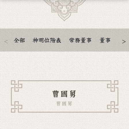
全部
神明位階表
常務董事
董事
總
曹國舅
曹國舅