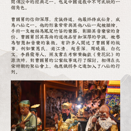
間傳說中的經典之一，也是中國道教中不可或缺的一
個角色。
曹國舅的信仰深厚，虔誠修道，他最終修成仙身，成
為八仙之一。他的形象常常與其他八仙一起被描繪，
手持一支被稱為鳳尾竹笛的樂器，彰顯其音樂家的身
份。曹國舅因其高尚的道德品質和深厚的學識，被譽
為智慧和音樂的象徵。有許多人闡述了曹國舅的故
事，例如葉慈氏、浦江清、趙景深、周曉薇、白化
文、李鼎霞等人。班友書在考察黃梅戲《賣花記》的
源流時，對曹國舅的公案故事進行了探討。相傳在北
宋時期的聚仙會上，他應鐵枴李之邀加入了八仙的行
列。